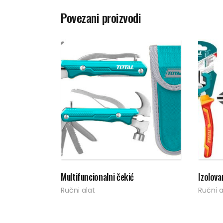
Povezani proizvodi
Pročitaj više
Multifuncionalni čekić
Izolova
Ručni alat
Ručni a