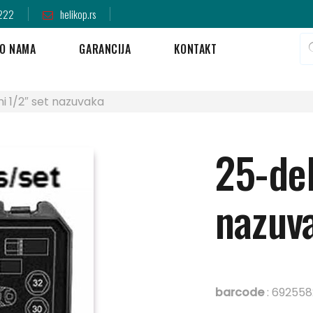
222
helikop.rs
O NAMA
GARANCIJA
KONTAKT
i 1/2″ set nazuvaka
25-del
nazuv
barcode
: 692558