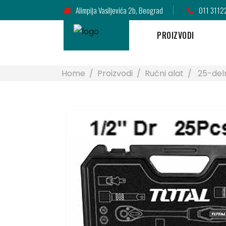
Alimpija Vasiljevića 2b, Beograd
011 3112
PROIZVODI
Home
/
Proizvodi
/
Ručni alat
/
25-deln