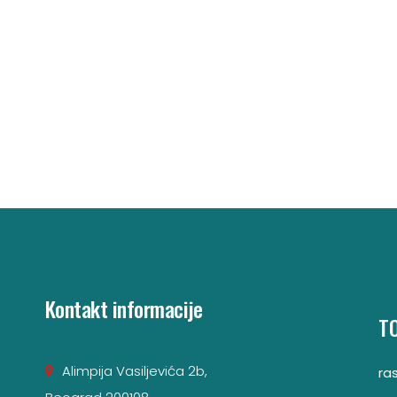
Kontakt informacije
T
Alimpija Vasiljevića 2b,
ra