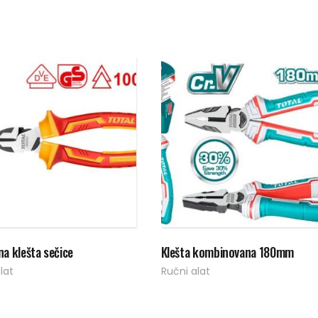
Pročitaj više
Pročitaj više
na klešta sečice
Klešta kombinovana 180mm
lat
Ručni alat