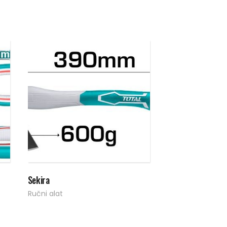
Pročitaj više
Sekira
Ručni alat