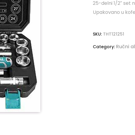
25-delni 1/2″ set
Upakovano u kof
SKU:
THT121251
Ručni a
Category: