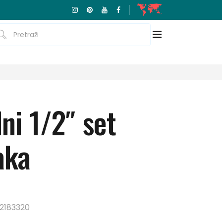
ni 1/2″ set
aka
2183320